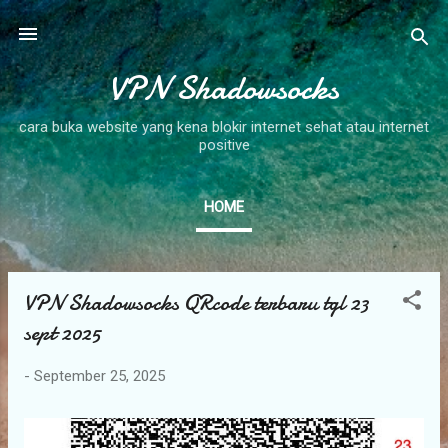
Skip to main content
VPN Shadowsocks
cara buka website yang kena blokir internet sehat atau internet
positive
HOME
VPN Shadowsocks QRcode terbaru tgl 23
P
o
sept 2025
s
-
September 25, 2025
t
s