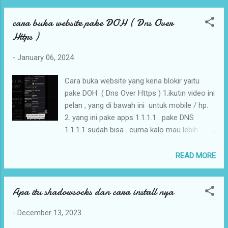
cara buka website pake DOH ( Dns Over
Https )
-
January 06, 2024
Cara buka website yang kena blokir yaitu
pake DOH ( Dns Over Https ) 1.ikutin video ini
pelan , yang di bawah ini untuk mobile / hp.
2. yang ini pake apps 1.1.1.1 . pake DNS
1.1.1.1 sudah bisa . cuma kalo mau lebih
aman lagi pake yang WARP+ ,harganya
sekitran 15rb/bln .. atau kalo misalkan ga
READ MORE
mau beli lewat playstore, nanti WA ke saya
aza ,,. nanti saya kasih lisence nya. ok,
Apa itu shadowsocks dan cara install nya
selamat mencoba dan semoga berhasil yang
bang, membuka semua website yang kena
-
December 13, 2023
blokir. 3. yang di bawah ini untuk computer .