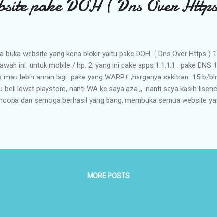
bsite pake DOH ( Dns Over Https
a buka website yang kena blokir yaitu pake DOH ( Dns Over Https ) 1.ik
bawah ini untuk mobile / hp. 2. yang ini pake apps 1.1.1.1 . pake DNS 
o mau lebih aman lagi pake yang WARP+ ,harganya sekitran 15rb/bln 
 beli lewat playstore, nanti WA ke saya aza ,,. nanti saya kasih lisen
coba dan semoga berhasil yang bang, membuka semua website yang 
ah ini untuk computer .
MORE POSTS