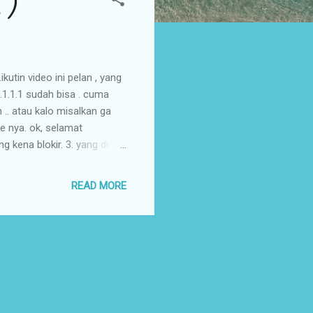
 )
utin video ini pelan , yang
1.1.1.1 sudah bisa . cuma
.. atau kalo misalkan ga
ce nya. ok, selamat
kena blokir. 3. yang di
READ MORE