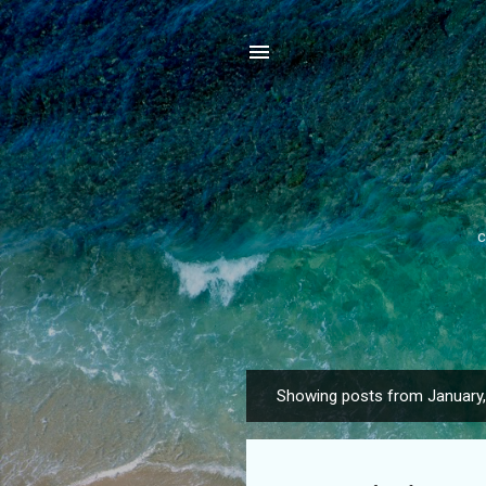
c
Showing posts from January
P
o
s